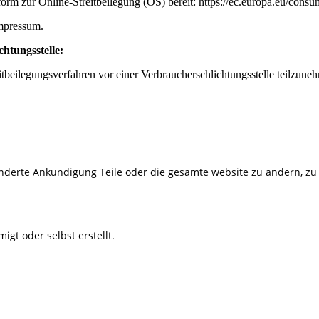
orm zur Online-Streitbeilegung (OS) bereit: https://ec.europa.eu/consum
mpressum.
htungsstelle:
reitbeilegungsverfahren vor einer Verbraucherschlichtungsstelle teilzune
onderte Ankündigung Teile oder die gesamte website zu ändern, zu 
igt oder selbst erstellt.