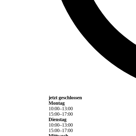
jetzt geschlossen
Montag
10
:
00
–
13
:
00
15
:
00
–
17
:
00
Dienstag
10
:
00
–
13
:
00
15
:
00
–
17
:
00
Mittwoch